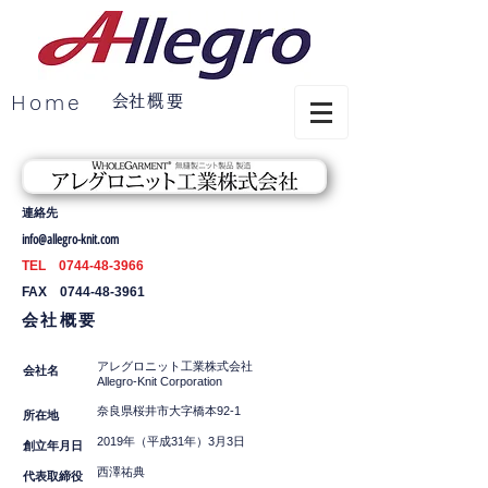
Home
​会社概要
連絡先
info@allegro-knit.com
TEL
0744-48-3966
FAX
0744-48-3961
会社概要
アレグロニット工業株式会社
会社名
Allegro-Knit Corporation
奈良県桜井市大字橋本92-1
所在地
2019年（平成31年）3月3日
創立年月日
西澤祐典
代表取締役